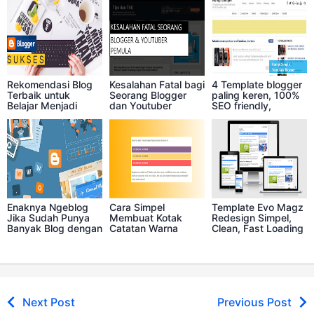
You Might Also Like:
Rekomendasi Blog
Kesalahan Fatal bagi
4 Template blogger
Terbaik untuk
Seorang Blogger
paling keren, 100%
Belajar Menjadi
dan Youtuber
SEO friendly,
Blogger Sukses
Pemula
responsive dan fast
loading
Enaknya Ngeblog
Cara Simpel
Template Evo Magz
Jika Sudah Punya
Membuat Kotak
Redesign Simpel,
Banyak Blog dengan
Catatan Warna
Clean, Fast Loading
Trafik Mapan
Warni di Postingan
dan Keren
Blog