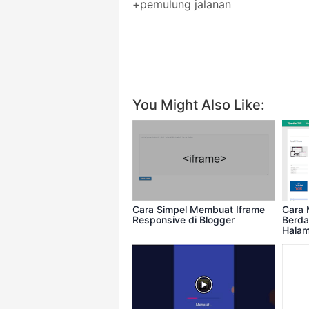
+pemulung jalanan
BA
Facebook
You Might Also Like:
Cara Simpel Membuat Iframe
Cara 
Responsive di Blogger
Berda
Halam