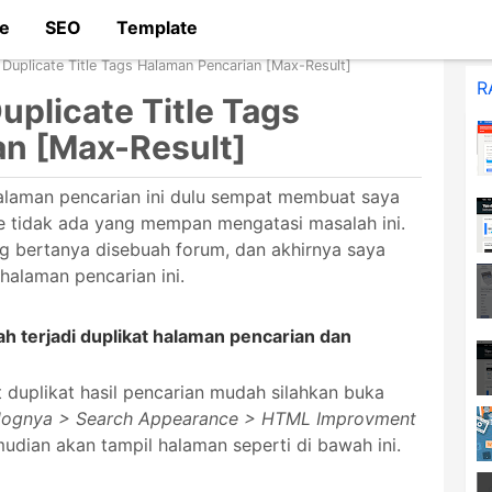
e
SEO
Template
Skip to main content
Duplicate Title Tags Halaman Pencarian [Max-Result]
R
uplicate Title Tags
n [Max-Result]
halaman pencarian ini dulu sempat membuat saya
le tidak ada yang mempan mengatasi masalah ini.
ng bertanya disebuah forum, dan akhirnya saya
halaman pencarian ini.
 terjadi duplikat halaman pencarian dan
duplikat hasil pencarian mudah silahkan buka
lognya > Search Appearance > HTML Improvment
udian akan tampil halaman seperti di bawah ini.